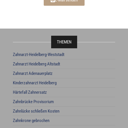
E-Mail senden
THEMEN
Zahnarzt-Heidelberg-Weststadt
Zahnarzt Heidelberg Altstadt
Zahnarzt Adenauerplatz
Kinderzahnarzt Heidelberg
Härtefall Zahnersatz
Zahnbrücke Provisorium
Zahnlücke schließen Kosten
Zahnkrone gebrochen