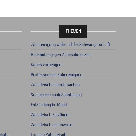
THEMEN
Zahnreinigung während der Schwangerschaft
Hausmittel gegen Zahnschmerzen
Karies vorbeugen
Professionelle Zahnreinigung
Zahnfleischbluten Ursachen
Schmerzen nach Zahnfüllung
Entzündung im Mund
Zahnfleisch Entzündet
Zahnfleisch geschwollen
haft
Loch im Zahnfleisch