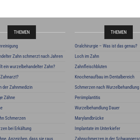
THEMEN
THEMEN
nreinigung
Oralchirurgie – Was ist das genau?
delter Zahn schmerzt nach Jahren
Loch im Zahn
lt ein wurzelbehandelter Zahn?
Zahnfleischbluten
 Zahnarzt?
Knochenaufbau im Dentalbereich
n der Zahnmedizin
Schmerzen nach Wurzelbehandlung
ge Zähne
Periimplantitis
ne
Wurzelbehandlung Dauer
ahn Schmerzen
Marylandbrücke
en bei Erkältung
Implantate im Unterkiefer
hne, Anzeichen, dass sie raus
Zahnschmerzen in der Schwangersc