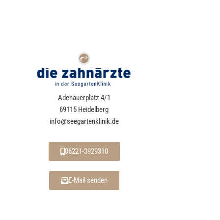
Adenauerplatz 4/1
69115 Heidelberg
info@seegartenklinik.de
06221-3929310
E-Mail senden