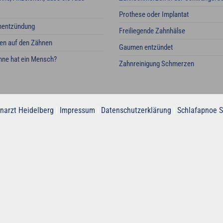
Prothese oder Implantat
nentzündung
Freiliegende Zahnhälse
en auf den Zähnen
Gaumen entzündet
ähne hat ein Mensch?
Zahnreinigung Schmerzen
narzt Heidelberg
|
Impressum
|
Datenschutzerklärung
|
Schlafapnoe S