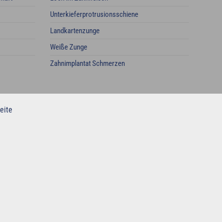
Unterkieferprotrusionsschiene
Landkartenzunge
Weiße Zunge
Zahnimplantat Schmerzen
eite