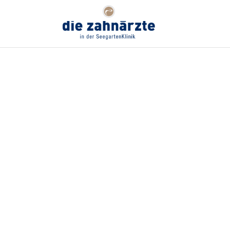
ZAHNAR
Zahnärzte in
der
HEIDEL
SeegartenKlinik
–