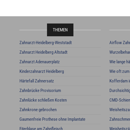
THEMEN
Zahnarzt-Heidelberg-Weststadt
Airflow Zah
Zahnarzt Heidelberg Altstadt
Wurzelbehan
Zahnarzt Adenauerplatz
Wie lange hä
Kinderzahnarzt Heidelberg
Wie oft zum
Härtefall Zahnersatz
Kofferdam i
Zahnbrücke Provisorium
Durchsichti
Zahnlücke schließen Kosten
CMD-Schie
Zahnkrone gebrochen
Weisheitsz
Gaumenfreie Prothese ohne Implantate
Zahnschmerz
Eiterblase am Zahnfleisch
Weisheitszä