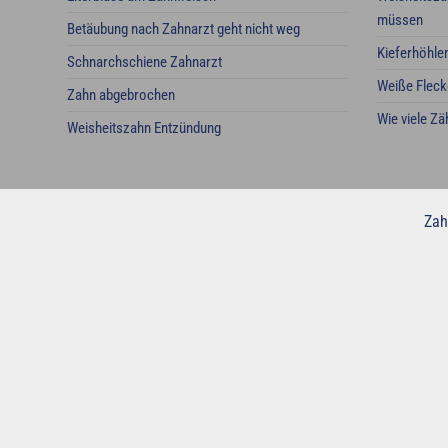
müssen
Betäubung nach Zahnarzt geht nicht weg
Kieferhöhle
Schnarchschiene Zahnarzt
Weiße Fleck
Zahn abgebrochen
Wie viele Z
Weisheitszahn Entzündung
Zah