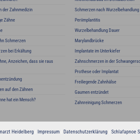
n der Zahnmedizin
Schmerzen nach Wurzelbehandlung
ge Zähne
Periimplantitis
ne
Wurzelbehandlung Dauer
ahn Schmerzen
Marylandbrücke
en bei Erkältung
Implantate im Unterkiefer
hne, Anzeichen, dass sie raus
Zahnschmerzen in der Schwangersc
Prothese oder Implantat
nentzündung
Freiliegende Zahnhälse
en auf den Zähnen
Gaumen entzündet
ähne hat ein Mensch?
Zahnreinigung Schmerzen
narzt Heidelberg
|
Impressum
|
Datenschutzerklärung
|
Schlafapnoe S