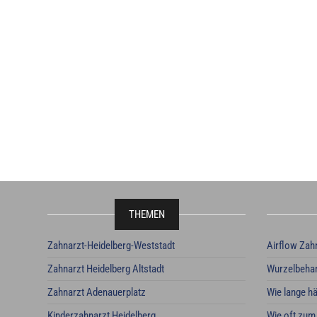
THEMEN
Zahnarzt-Heidelberg-Weststadt
Airflow Zah
Zahnarzt Heidelberg Altstadt
Wurzelbehan
Zahnarzt Adenauerplatz
Wie lange hä
Kinderzahnarzt Heidelberg
Wie oft zum