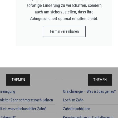
sofortige Linderung zu verschaffen, sondern
auch um sicherzustellen, dass Ihre
Zahngesundheit optimal erhalten bleibt.
Termin vereinbaren
THEMEN
THEMEN
nreinigung
Oralchirurgie – Was ist das genau?
delter Zahn schmerzt nach Jahren
Loch im Zahn
lt ein wurzelbehandelter Zahn?
Zahnfleischbluten
 Zahnarzt?
Knochenaufbau im Dentalbereich