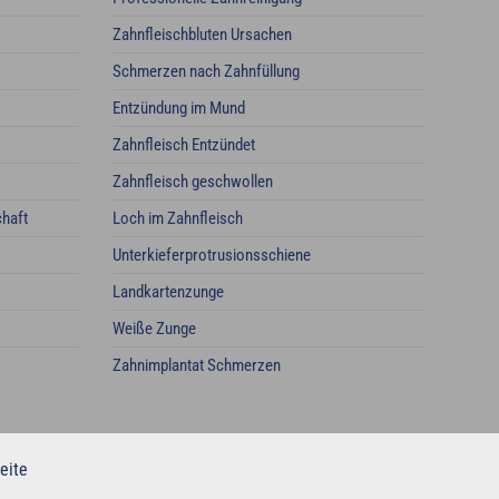
Zahnfleischbluten Ursachen
Schmerzen nach Zahnfüllung
Entzündung im Mund
Zahnfleisch Entzündet
Zahnfleisch geschwollen
haft
Loch im Zahnfleisch
Unterkieferprotrusionsschiene
Landkartenzunge
Weiße Zunge
Zahnimplantat Schmerzen
eite